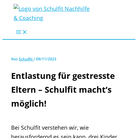
Zum
Inhalt
springen
Von
Schulfit
/
09/11/2023
Entlastung für gestresste
Eltern – Schulfit macht’s
möglich!
Bei Schulfit verstehen wir, wie
herausfordernd es sein kann, drei Kinder